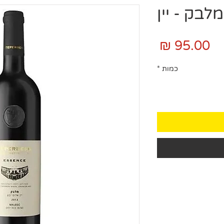
בק - יין
מחיר
כמות
*