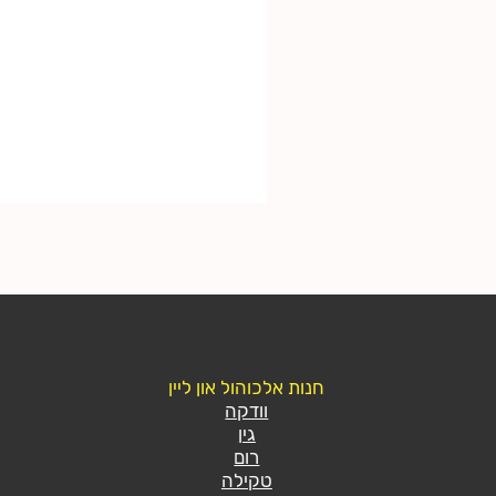
חנות אלכוהול און ליין
וודקה
גין
רום
טקילה