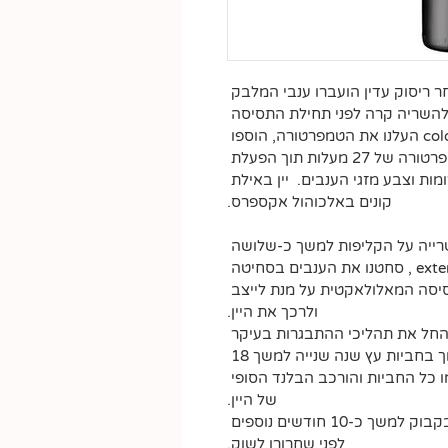
 ריסוק עדין הועברו ענבי המלבק 
 להשריה קרה לפני תחילת התסיסה 
האלכוהולית . עם סיום ה- cold soaking העלנו את הטמפרטורה, הוספו 
השמרים והחלה התסיסה האלכוהולית בטמפרטורה של 27 מעלות תוך הפעלת 
ת וצבע מזגי הענבים.  יין באילת 
קונים באלכוהול אקספרס.
רייה על הקליפות למשך כ-שלושה 
ימים . עם סיום ההשריה -extended maceration , סחטנו את הענבים בסחיטה 
סיסה המאלולאקטית על מנת לייצב 
ולרכך את היין.
החל את תהליכי ההתבגרות בעיקר 
בחביות עץ אלון צרפתיות חדשות ואחוז נמוך בחביות עץ שנה שנייה למשך 18 
ו כל החביות והורכב הבלנד הסופי 
של היין.
לאחר בקבוקו, היין אף המשיך להתבגר בבקבוק למשך כ-10 חודשים נוספים 
לפני שחרורו לשוק.