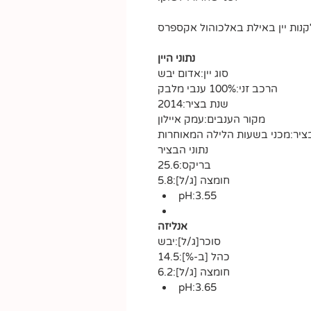
קנות יין באילת באלכוהול אקספרס
נתוני היין
סוג יין:אדום יבש
הרכב זני:100% ענבי מלבק
שנת בציר:2014
מקור הענבים:עמק איילון
ציר:מכני בשעות הלילה המאוחרות
נתוני הבציר
בריקס:25.6
חומצה [ג/ל]:5.8
pH:3.55
אנליזה
סוכר[ג/ל]:יבש
כהל [ב-%]:14.5
חומצה [ג/ל]:6.2
pH:3.65