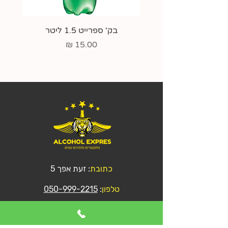
בק' ספרייט 1.5 ליטר
גו
מחיר
כתובת
: זעת אפך 5
טלפון
:
050-999-2215
מייל
:
shay@mr-web.net